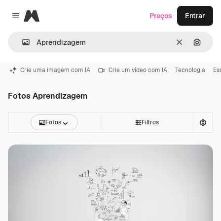
Magnific
Preços
Entrar
Close menu
Limpar
Pesqui
Crie uma imagem com IA
Crie um vídeo com IA
Tecnologia
Es
Fotos Aprendizagem
Fotos
Filtros