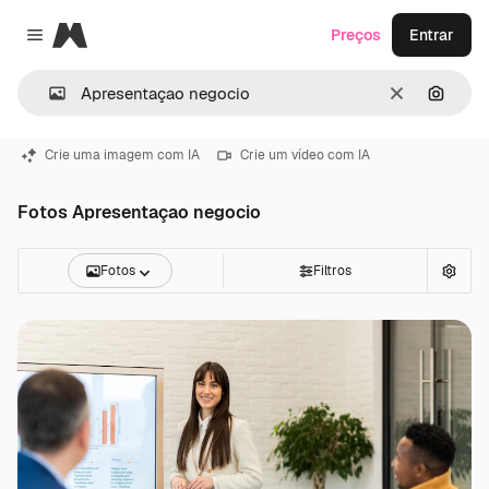
Magnific
Preços
Entrar
Close menu
Limpar
Pesqui
Crie uma imagem com IA
Crie um vídeo com IA
Fotos Apresentaçao negocio
Fotos
Filtros