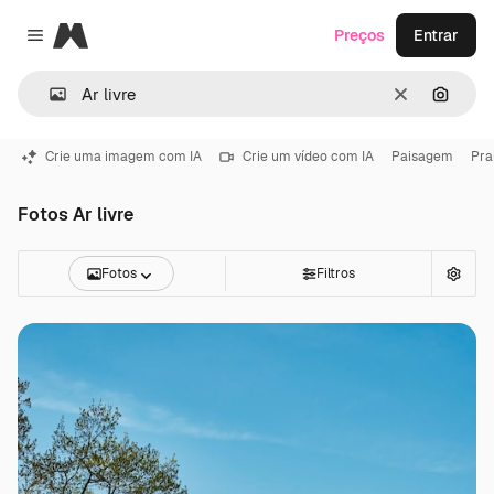
Magnific
Preços
Entrar
Close menu
Limpar
Pesqui
Crie uma imagem com IA
Crie um vídeo com IA
Paisagem
Pra
Fotos Ar livre
Fotos
Filtros