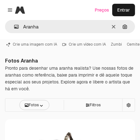
Magnific
Preços
Entrar
Close menu
Limpar
Pesqui
Crie uma imagem com IA
Crie um vídeo com IA
Zumbi
Cemite
Fotos Aranha
Pronto para desenhar uma aranha realista? Use nossas fotos de
aranhas como referência, baixe para imprimir e dê aquele toque
especial aos seus projetos. Explore agora e libere o artista que
há em você.
Fotos
Filtros