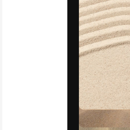
A plataforma cr
seu melhor trab
assinantes entr
agências e estú
Português
Copyright © 2010