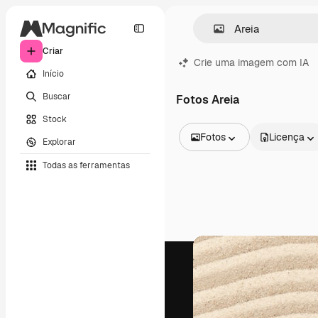
Criar
Crie uma imagem com IA
Início
Buscar
Fotos Areia
Stock
Fotos
Licença
Explorar
Todas as imagens
Todas as ferramentas
Vetores
Ilustrações
Fotos
PSD
Modelos
Mockups
Vídeos
Clipes de vídeo
Animações
Modelos de vídeos
Ícones
Modelos 3D
Fontes