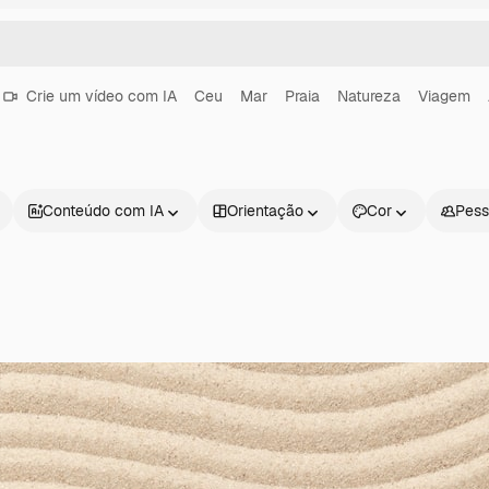
Crie um vídeo com IA
Ceu
Mar
Praia
Natureza
Viagem
Conteúdo com IA
Orientação
Cor
Pess
Produtos
Começar