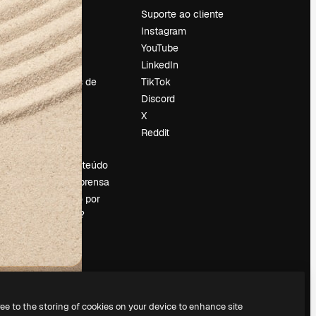
Preços
Suporte ao cliente
Sobre nós
Instagram
Reviews
YouTube
Emprego
LinkedIn
Tendências de
TikTok
pesquisa
Discord
Blog
X
Eventos
Reddit
es
Slidesgo
Vender conteúdo
Sala de imprensa
Procurando por
magnific.ai?
ree to the storing of cookies on your device to enhance site