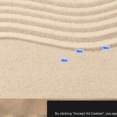
iativa para você direcionar
Spaces
Academy
alho. Mais de 1 milhão de
Assistente de IA
Documentação
e criativos, empresas,
Gerador de
Atendimento
dios.
imagens
Termos e
Gerador de vídeos
condições
Texto para voz
Política de
privacidade
Conteúdo de stock
Originais
MCP para
New
New
Claude/ChatGPT
Política de cooki
Agentes
Central de
New
confiabilidade
API
Afiliados
App móvel
Empresas
Todas as
ferramentas
-
2026
Freepik Company S.L.U.
Todos os direitos reservados
.
By clicking “Accept All Cookies”, you ag