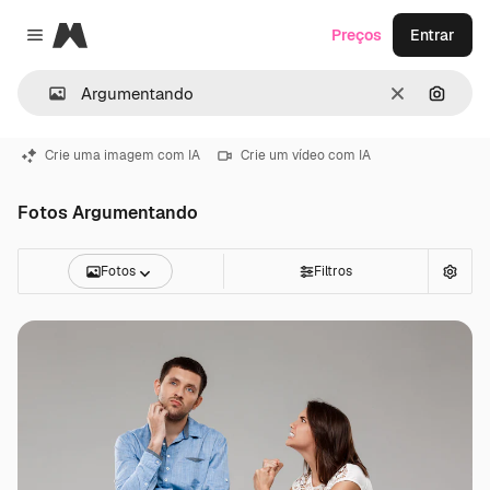
Magnific
Preços
Entrar
Close menu
Limpar
Pesqui
Crie uma imagem com IA
Crie um vídeo com IA
Fotos Argumentando
Fotos
Filtros