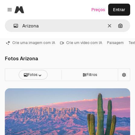
Magnific
Preços
Entrar
Close menu
Limpar
Pesqui
Crie uma imagem com IA
Crie um vídeo com IA
Paisagem
Tex
Fotos Arizona
Fotos
Filtros