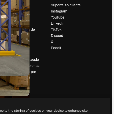
Preços
Suporte ao cliente
Sobre nós
Instagram
Reviews
YouTube
Emprego
LinkedIn
Tendências de
TikTok
pesquisa
Discord
Blog
X
Eventos
Reddit
es
Slidesgo
Vender conteúdo
Sala de imprensa
Procurando por
magnific.ai?
ree to the storing of cookies on your device to enhance site