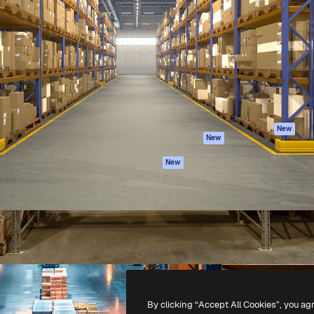
iativa para você direcionar
Spaces
Academy
alho. Mais de 1 milhão de
Assistente de IA
Documentação
e criativos, empresas,
Gerador de
Atendimento
dios.
imagens
Termos e
Gerador de vídeos
condições
Texto para voz
Política de
privacidade
Conteúdo de stock
Originais
MCP para
New
New
Claude/ChatGPT
Política de cooki
Agentes
Central de
New
confiabilidade
API
Afiliados
App móvel
Empresas
Todas as
ferramentas
-
2026
Freepik Company S.L.U.
Todos os direitos reservados
.
By clicking “Accept All Cookies”, you ag