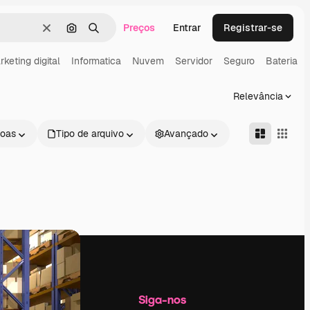
Preços
Entrar
Registrar-se
Limpar
Pesquisar por imagem
Buscar
keting digital
Informatica
Nuvem
Servidor
Seguro
Bateria
Relevância
oas
Tipo de arquivo
Avançado
Empresa
Siga-nos