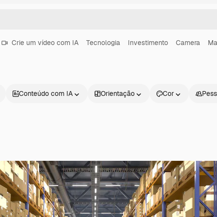
Crie um vídeo com IA
Tecnologia
Investimento
Camera
Mar
Conteúdo com IA
Orientação
Cor
Pess
Produtos
Começar