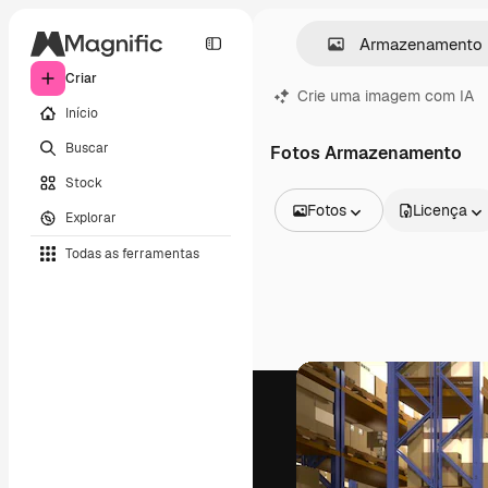
Criar
Crie uma imagem com IA
Início
Buscar
Fotos Armazenamento
Stock
Fotos
Licença
Explorar
Todas as imagens
Todas as ferramentas
Vetores
Ilustrações
Fotos
PSD
Modelos
Mockups
Vídeos
Clipes de vídeo
Animações
Modelos de vídeos
Ícones
Modelos 3D
Fontes