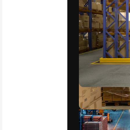
A plataforma cr
seu melhor trab
assinantes entr
agências e estú
Português
Copyright © 2010