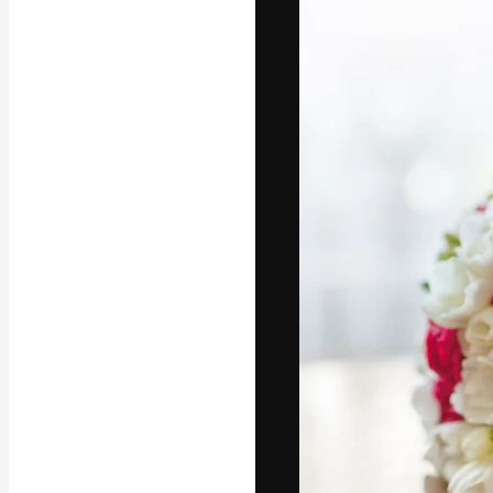
A plataforma cr
seu melhor trab
assinantes entr
agências e estú
Português
Copyright © 2010