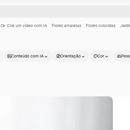
Crie um vídeo com IA
Flores amarelas
Flores coloridas
Jardi
Conteúdo com IA
Orientação
Cor
Pess
Produtos
Começar