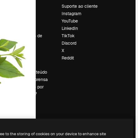
Preços
Suporte ao cliente
Sobre nós
Instagram
Reviews
YouTube
Emprego
LinkedIn
Tendências de
TikTok
pesquisa
Discord
Blog
X
Eventos
Reddit
es
Slidesgo
Vender conteúdo
Sala de imprensa
Procurando por
magnific.ai?
ree to the storing of cookies on your device to enhance site