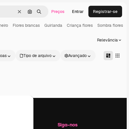
Preços
Entrar
Registrar-se
Limpar
Pesquisar por imagem
Buscar
neiro
Flores brancas
Guirlanda
Criança flores
Sombra flores
Relevância
oas
Tipo de arquivo
Avançado
Empresa
Siga-nos