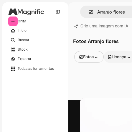
Criar
Crie uma imagem com IA
Início
Buscar
Fotos Arranjo flores
Stock
Fotos
Licença
Explorar
Todas as imagens
Todas as ferramentas
Vetores
Ilustrações
Fotos
PSD
Modelos
Mockups
Vídeos
Clipes de vídeo
Animações
Modelos de vídeos
Ícones
Modelos 3D
Fontes