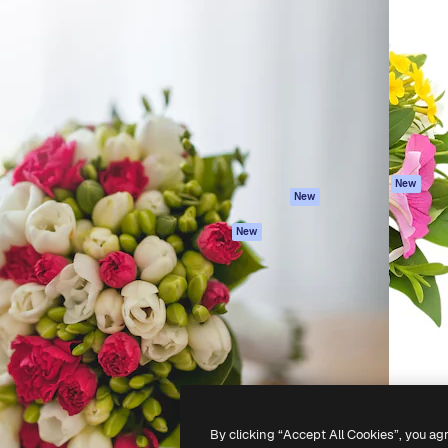
iativa para você direcionar
Spaces
Academy
alho. Mais de 1 milhão de
Assistente de IA
Documentação
e criativos, empresas,
Gerador de
Atendimento
dios.
imagens
Termos e
Gerador de vídeos
condições
Texto para voz
Política de
privacidade
Conteúdo de stock
Originais
MCP para
New
New
Claude/ChatGPT
Política de cooki
Agentes
Central de
New
confiabilidade
API
Afiliados
App móvel
Empresas
Todas as
ferramentas
-
2026
Freepik Company S.L.U.
Todos os direitos reservados
.
By clicking “Accept All Cookies”, you ag