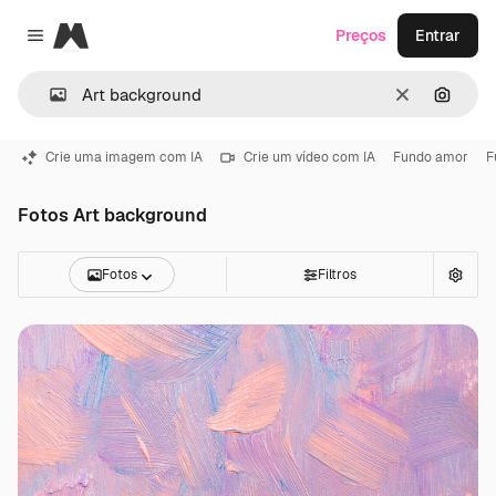
Magnific
Preços
Entrar
Close menu
Limpar
Pesqui
Crie uma imagem com IA
Crie um vídeo com IA
Fundo amor
F
Fotos Art background
Fotos
Filtros