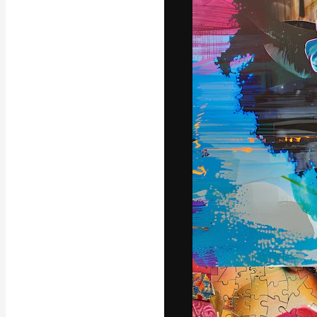
A plataforma cr
seu melhor trab
assinantes entr
agências e estú
Português
Copyright © 2010