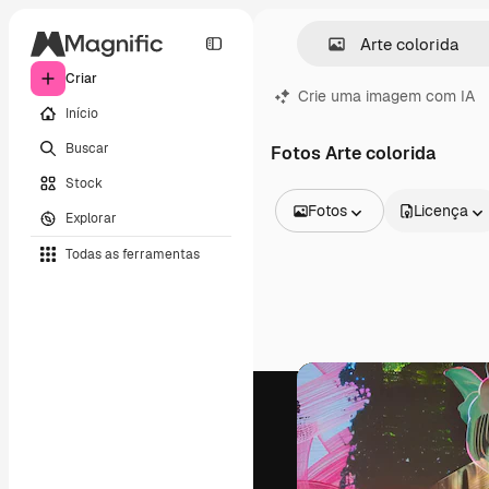
Criar
Crie uma imagem com IA
Início
Buscar
Fotos Arte colorida
Stock
Fotos
Licença
Explorar
Todas as imagens
Todas as ferramentas
Vetores
Ilustrações
Fotos
PSD
Modelos
Mockups
Vídeos
Clipes de vídeo
Animações
Modelos de vídeos
Ícones
Modelos 3D
Fontes