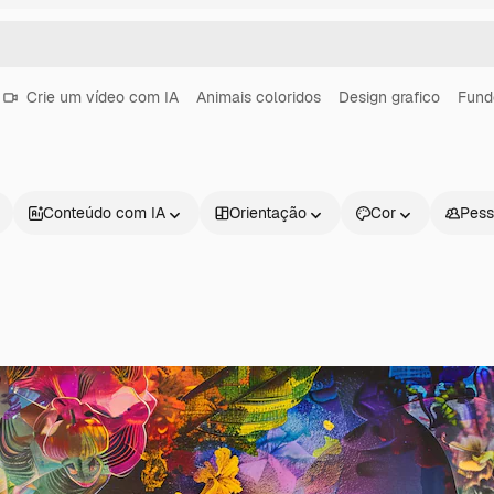
Crie um vídeo com IA
Animais coloridos
Design grafico
Fund
Conteúdo com IA
Orientação
Cor
Pess
Produtos
Começar