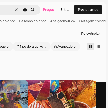
Preços
Entrar
Registrar-se
Limpar
Pesquisar por imagem
Buscar
o colorido
Desenho colorido
Arte geometrica
Paisagem colorida
Relevância
oas
Tipo de arquivo
Avançado
Empresa
Siga-nos