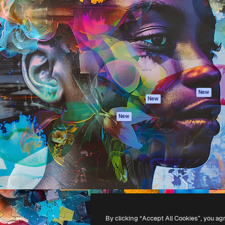
iativa para você direcionar
Spaces
Academy
alho. Mais de 1 milhão de
Assistente de IA
Documentação
e criativos, empresas,
Gerador de
Atendimento
dios.
imagens
Termos e
Gerador de vídeos
condições
Texto para voz
Política de
privacidade
Conteúdo de stock
Originais
MCP para
New
New
Claude/ChatGPT
Política de cooki
Agentes
Central de
New
confiabilidade
API
Afiliados
App móvel
Empresas
Todas as
ferramentas
-
2026
Freepik Company S.L.U.
Todos os direitos reservados
.
By clicking “Accept All Cookies”, you ag