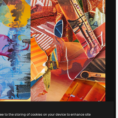
Preços
Suporte ao cliente
Sobre nós
Instagram
Reviews
YouTube
Emprego
LinkedIn
Tendências de
TikTok
pesquisa
Discord
Blog
X
Eventos
Reddit
es
Slidesgo
Vender conteúdo
Sala de imprensa
Procurando por
magnific.ai?
ree to the storing of cookies on your device to enhance site