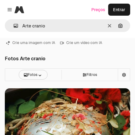
Magnific
Preços
Entrar
Close menu
Limpar
Pesqui
Crie uma imagem com IA
Crie um vídeo com IA
Fotos Arte cranio
Fotos
Filtros