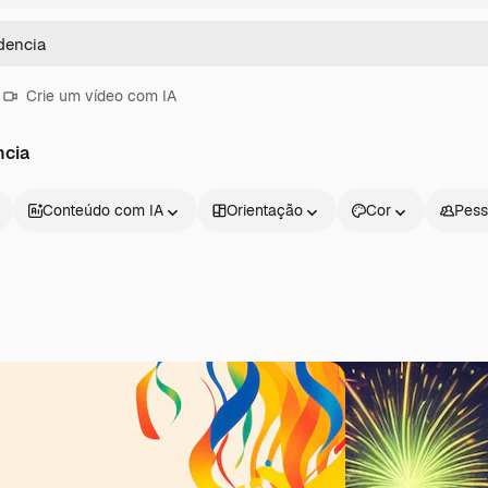
Crie um vídeo com IA
ncia
Conteúdo com IA
Orientação
Cor
Pess
Produtos
Começar