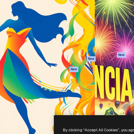
iativa para você direcionar
Spaces
Academy
alho. Mais de 1 milhão de
Assistente de IA
Documentação
e criativos, empresas,
Gerador de
Atendimento
dios.
imagens
Termos e
Gerador de vídeos
condições
Texto para voz
Política de
privacidade
Conteúdo de stock
Originais
MCP para
New
New
Claude/ChatGPT
Política de cooki
Agentes
Central de
New
confiabilidade
API
Afiliados
App móvel
Empresas
Todas as
ferramentas
-
2026
Freepik Company S.L.U.
Todos os direitos reservados
.
By clicking “Accept All Cookies”, you ag