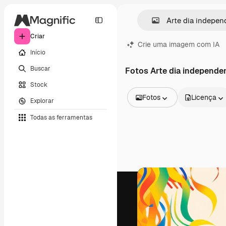
Criar
Crie uma imagem com IA
Início
Buscar
Fotos Arte dia independe
Stock
Fotos
Licença
Explorar
Todas as imagens
Todas as ferramentas
Vetores
Ilustrações
Fotos
PSD
Modelos
Mockups
Vídeos
Clipes de vídeo
Animações
Modelos de vídeos
Ícones
Modelos 3D
Fontes