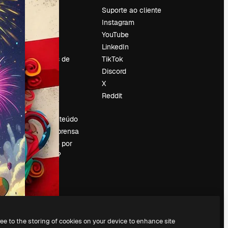
Preços
Suporte ao cliente
Sobre nós
Instagram
Reviews
YouTube
Emprego
LinkedIn
Tendências de
TikTok
pesquisa
Discord
Blog
X
Eventos
Reddit
es
Slidesgo
Vender conteúdo
Sala de imprensa
Procurando por
magnific.ai?
ree to the storing of cookies on your device to enhance site