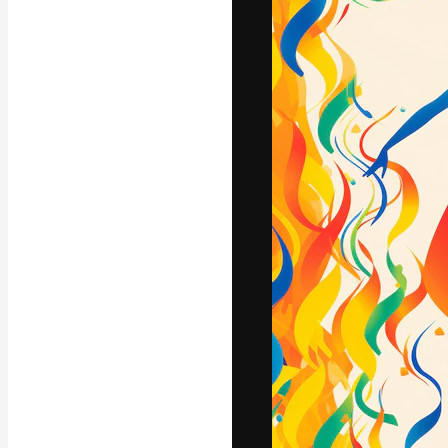
A plataforma cr
seu melhor trab
assinantes entr
agências e estú
Português
Copyright © 2010