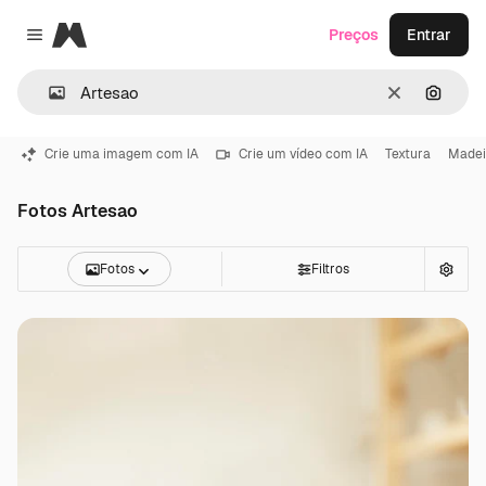
Magnific
Preços
Entrar
Close menu
Limpar
Pesqui
Crie uma imagem com IA
Crie um vídeo com IA
Textura
Madei
Fotos Artesao
Fotos
Filtros