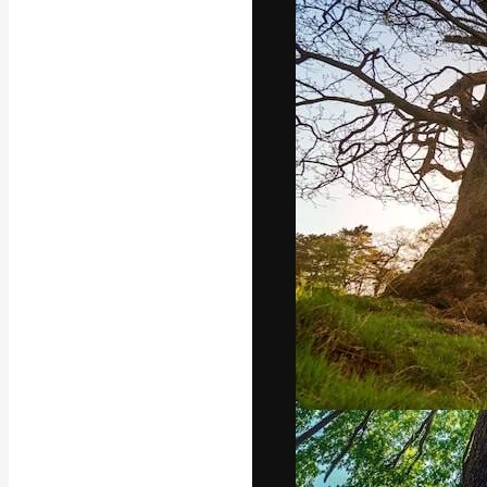
A plataforma cr
seu melhor trab
assinantes entr
agências e estú
Português
Copyright © 2010