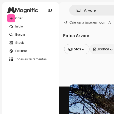
Criar
Crie uma imagem com IA
Início
Buscar
Fotos Arvore
Stock
Fotos
Licença
Explorar
Todas as imagens
Todas as ferramentas
Vetores
Ilustrações
Fotos
PSD
Modelos
Mockups
Vídeos
Clipes de vídeo
Animações
Modelos de vídeos
Ícones
Modelos 3D
Fontes