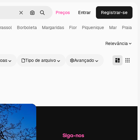
Preços
Entrar
Registrar-se
Limpar
Pesquisar por imagem
Buscar
rassol
Borboleta
Margaridas
Flor
Piquenique
Mar
Praia
Relevância
oas
Tipo de arquivo
Avançado
Empresa
Siga-nos