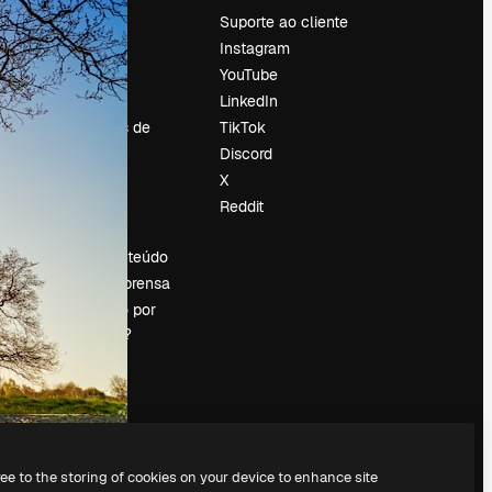
Preços
Suporte ao cliente
Sobre nós
Instagram
Reviews
YouTube
Emprego
LinkedIn
Tendências de
TikTok
pesquisa
Discord
Blog
X
Eventos
Reddit
es
Slidesgo
Vender conteúdo
Sala de imprensa
Procurando por
magnific.ai?
ree to the storing of cookies on your device to enhance site