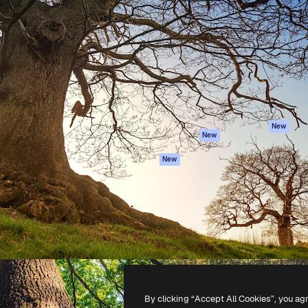
iativa para você direcionar
Spaces
Academy
alho. Mais de 1 milhão de
Assistente de IA
Documentação
e criativos, empresas,
Gerador de
Atendimento
dios.
imagens
Termos e
Gerador de vídeos
condições
Texto para voz
Política de
privacidade
Conteúdo de stock
Originais
MCP para
New
New
Claude/ChatGPT
Política de cooki
Agentes
Central de
New
confiabilidade
API
Afiliados
App móvel
Empresas
Todas as
ferramentas
-
2026
Freepik Company S.L.U.
Todos os direitos reservados
.
By clicking “Accept All Cookies”, you ag