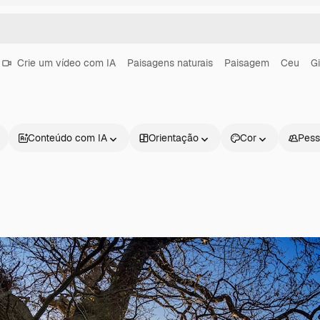
Crie um vídeo com IA
Paisagens naturais
Paisagem
Ceu
Gi
Conteúdo com IA
Orientação
Cor
Pess
Produtos
Começar