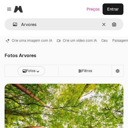
Magnific
Preços
Entrar
Close menu
Limpar
Pesqui
Crie uma imagem com IA
Crie um vídeo com IA
Ceu
Paisage
Fotos Arvores
Fotos
Filtros