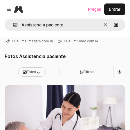
Magnific
Preços
Entrar
Close menu
Limpar
Pesqui
Crie uma imagem com IA
Crie um vídeo com IA
Fotos Assistencia paciente
Fotos
Filtros