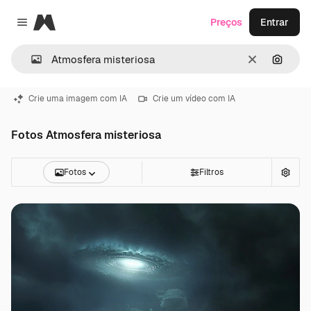
Magnific
Preços
Entrar
Close menu
Limpar
Pesqui
Crie uma imagem com IA
Crie um vídeo com IA
Fotos Atmosfera misteriosa
Fotos
Filtros