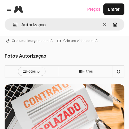
Magnific
Preços
Entrar
Close menu
Limpar
Pesqui
Crie uma imagem com IA
Crie um vídeo com IA
Fotos Autorizaçao
Fotos
Filtros