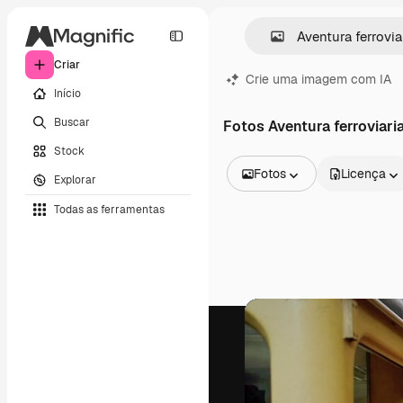
Criar
Crie uma imagem com IA
Início
Buscar
Fotos Aventura ferroviari
Stock
Fotos
Licença
Explorar
Todas as imagens
Todas as ferramentas
Vetores
Ilustrações
Fotos
PSD
Modelos
Mockups
Vídeos
Clipes de vídeo
Animações
Modelos de vídeos
Ícones
Modelos 3D
Fontes