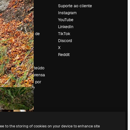
Preços
Suporte ao cliente
Sobre nós
Instagram
Reviews
YouTube
Emprego
LinkedIn
Tendências de
TikTok
pesquisa
Discord
Blog
X
Eventos
Reddit
es
Slidesgo
Vender conteúdo
Sala de imprensa
Procurando por
magnific.ai?
ree to the storing of cookies on your device to enhance site