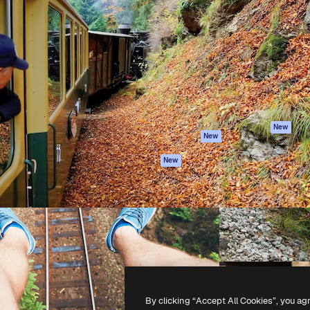
iativa para você direcionar
Spaces
Academy
alho. Mais de 1 milhão de
Assistente de IA
Documentação
e criativos, empresas,
Gerador de
Atendimento
dios.
imagens
Termos e
Gerador de vídeos
condições
Texto para voz
Política de
privacidade
Conteúdo de stock
Originais
MCP para
New
New
Claude/ChatGPT
Política de cooki
Agentes
Central de
New
confiabilidade
API
Afiliados
App móvel
Empresas
Todas as
ferramentas
-
2026
Freepik Company S.L.U.
Todos os direitos reservados
.
By clicking “Accept All Cookies”, you ag