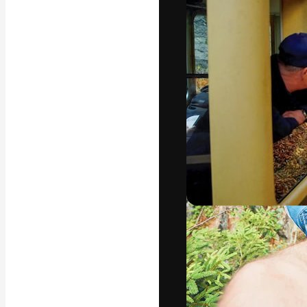
A plataforma cr
seu melhor trab
assinantes entr
agências e estú
Português
Copyright © 2010