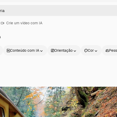
Crie um vídeo com IA
a
Conteúdo com IA
Orientação
Cor
Pess
Produtos
Começar