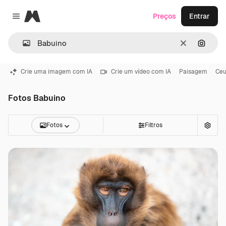
Magnific
Preços
Entrar
Close menu
Limpar
Pesqui
Crie uma imagem com IA
Crie um vídeo com IA
Paisagem
Ce
Fotos Babuino
Fotos
Filtros