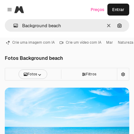
Magnific
Preços
Entrar
Close menu
Limpar
Pesqui
Crie uma imagem com IA
Crie um vídeo com IA
Mar
Natureza
Fotos Background beach
Fotos
Filtros