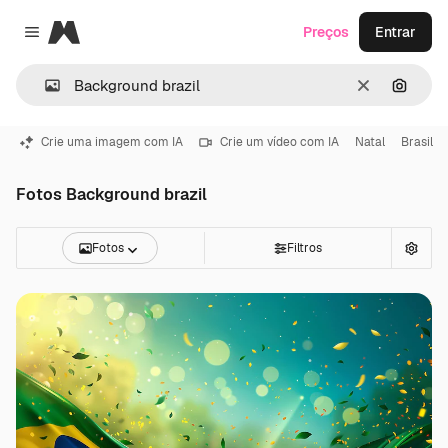
Magnific
Preços
Entrar
Close menu
Limpar
Pesqui
Crie uma imagem com IA
Crie um vídeo com IA
Natal
Brasil
Fotos Background brazil
Fotos
Filtros