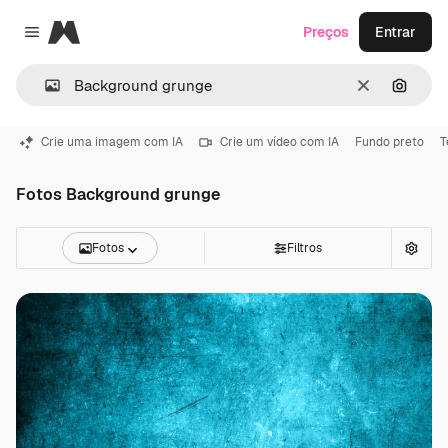
Magnific
Preços
Entrar
Close menu
Limpar
Pesqui
Crie uma imagem com IA
Crie um vídeo com IA
Fundo preto
T
Fotos Background grunge
Fotos
Filtros