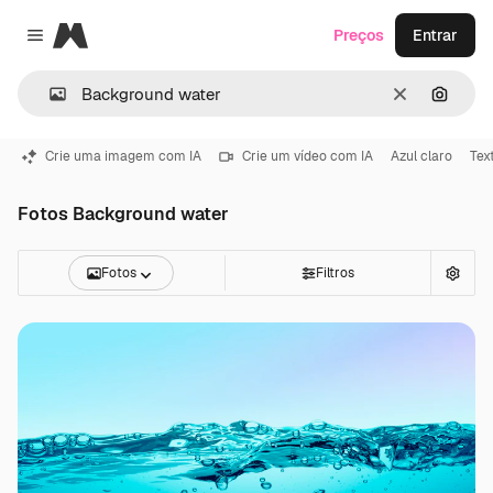
Magnific
Preços
Entrar
Close menu
Limpar
Pesqui
Crie uma imagem com IA
Crie um vídeo com IA
Azul claro
Tex
Fotos Background water
Fotos
Filtros