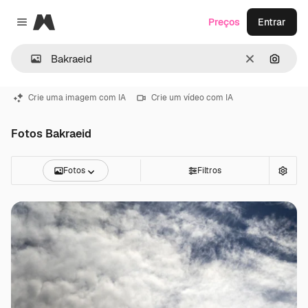
Magnific
Preços
Entrar
Close menu
Limpar
Pesqui
Crie uma imagem com IA
Crie um vídeo com IA
Fotos Bakraeid
Fotos
Filtros