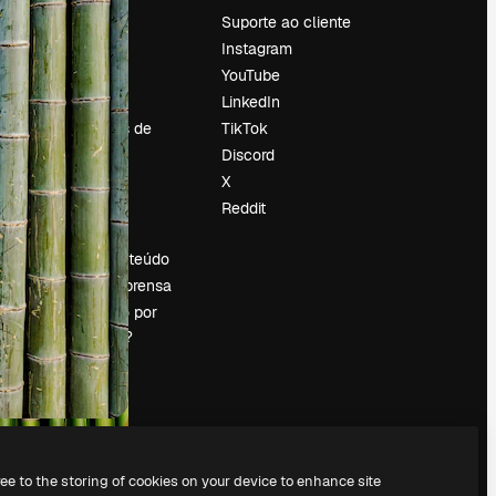
Preços
Suporte ao cliente
Sobre nós
Instagram
Reviews
YouTube
Emprego
LinkedIn
Tendências de
TikTok
pesquisa
Discord
Blog
X
Eventos
Reddit
es
Slidesgo
Vender conteúdo
Sala de imprensa
Procurando por
magnific.ai?
ree to the storing of cookies on your device to enhance site