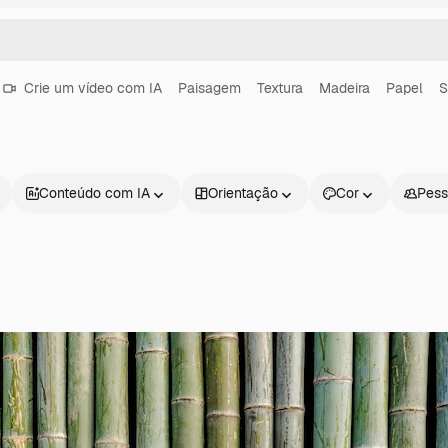
Crie um vídeo com IA
Paisagem
Textura
Madeira
Papel
S
Conteúdo com IA
Orientação
Cor
Pess
Produtos
Começar