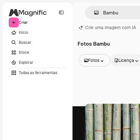
Criar
Crie uma imagem com IA
Início
Buscar
Fotos Bambu
Stock
Fotos
Licença
Explorar
Todas as imagens
Todas as ferramentas
Vetores
Ilustrações
Fotos
PSD
Modelos
Mockups
Vídeos
Clipes de vídeo
Animações
Modelos de vídeos
Ícones
Modelos 3D
Fontes