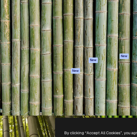
iativa para você direcionar
Spaces
Academy
alho. Mais de 1 milhão de
Assistente de IA
Documentação
e criativos, empresas,
Gerador de
Atendimento
dios.
imagens
Termos e
Gerador de vídeos
condições
Texto para voz
Política de
privacidade
Conteúdo de stock
Originais
MCP para
New
New
Claude/ChatGPT
Política de cooki
Agentes
Central de
New
confiabilidade
API
Afiliados
App móvel
Empresas
Todas as
ferramentas
-
2026
Freepik Company S.L.U.
Todos os direitos reservados
.
By clicking “Accept All Cookies”, you ag