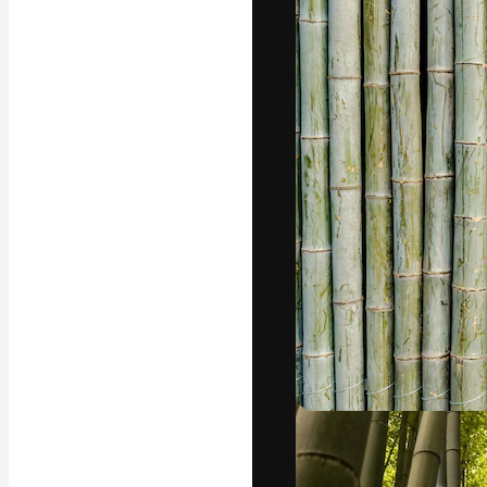
A plataforma cr
seu melhor trab
assinantes entr
agências e estú
Português
Copyright © 2010