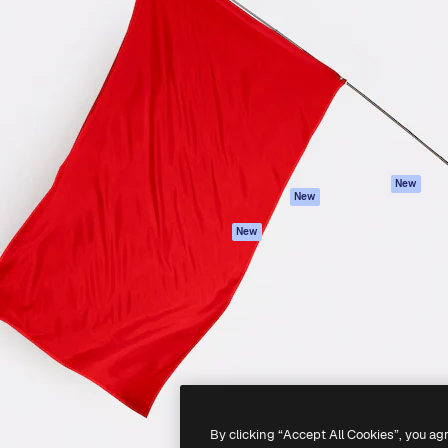
iativa para você direcionar
Spaces
Academy
alho. Mais de 1 milhão de
Assistente de IA
Documentação
e criativos, empresas,
Gerador de
Atendimento
dios.
imagens
Termos e
Gerador de vídeos
condições
Texto para voz
Política de
privacidade
Conteúdo de stock
Originais
MCP para
New
New
Claude/ChatGPT
Política de cooki
Agentes
Central de
New
confiabilidade
API
Afiliados
App móvel
Empresas
Todas as
ferramentas
-
2026
Freepik Company S.L.U.
Todos os direitos reservados
.
By clicking “Accept All Cookies”, you ag