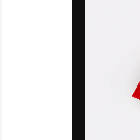
A plataforma cr
seu melhor trab
assinantes entr
agências e estú
Português
Copyright © 2010