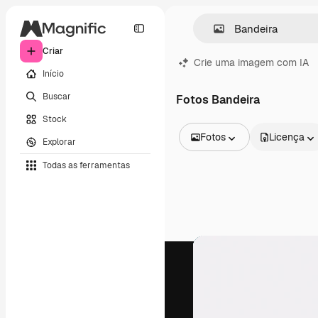
Criar
Crie uma imagem com IA
Início
Buscar
Fotos Bandeira
Stock
Fotos
Licença
Explorar
Todas as imagens
Todas as ferramentas
Vetores
Ilustrações
Fotos
PSD
Modelos
Mockups
Vídeos
Clipes de vídeo
Animações
Modelos de vídeos
Ícones
Modelos 3D
Fontes