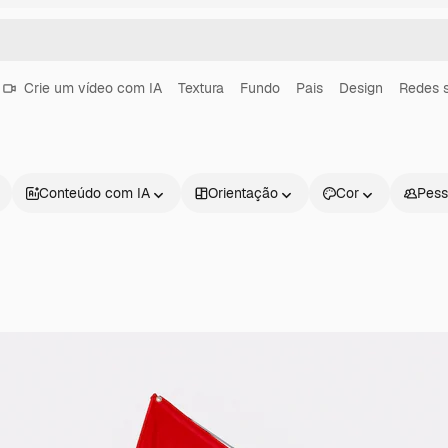
Crie um vídeo com IA
Textura
Fundo
Pais
Design
Redes s
Conteúdo com IA
Orientação
Cor
Pess
Produtos
Começar