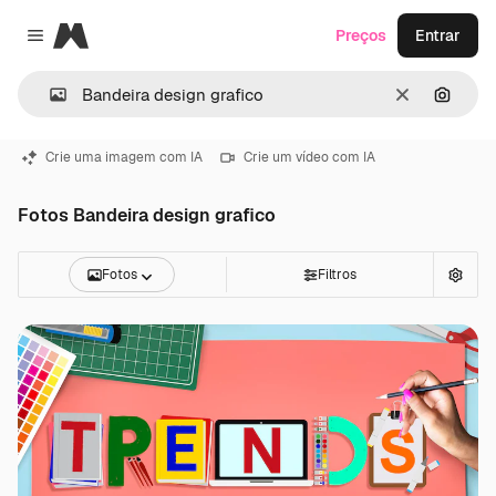
Magnific
Preços
Entrar
Close menu
Limpar
Pesqui
Crie uma imagem com IA
Crie um vídeo com IA
Fotos Bandeira design grafico
Fotos
Filtros