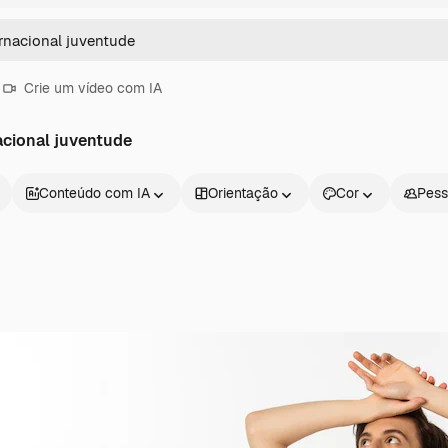
Crie um vídeo com IA
acional juventude
Conteúdo com IA
Orientação
Cor
Pess
Produtos
Começar