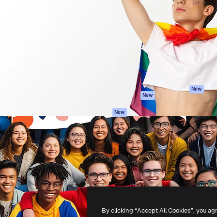
iativa para você direcionar
Spaces
Academy
alho. Mais de 1 milhão de
Assistente de IA
Documentação
e criativos, empresas,
Gerador de
Atendimento
dios.
imagens
Termos e
Gerador de vídeos
condições
Texto para voz
Política de
privacidade
Conteúdo de stock
Originais
MCP para
New
New
Claude/ChatGPT
Política de cooki
Agentes
Central de
New
confiabilidade
API
Afiliados
App móvel
Empresas
Todas as
ferramentas
-
2026
Freepik Company S.L.U.
Todos os direitos reservados
.
By clicking “Accept All Cookies”, you ag