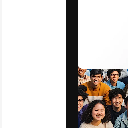
A plataforma cr
seu melhor trab
assinantes entr
agências e estú
Português
Copyright © 2010