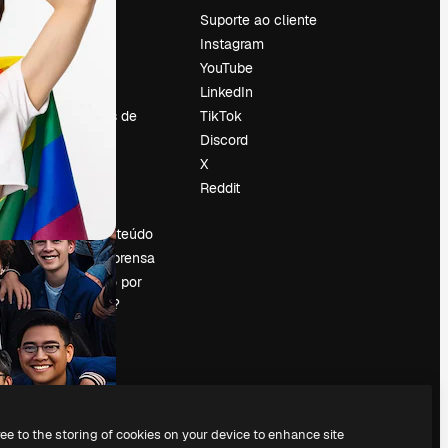
Preços
Suporte ao cliente
Sobre nós
Instagram
Reviews
YouTube
Emprego
LinkedIn
Tendências de
TikTok
pesquisa
Discord
Blog
X
Eventos
Reddit
es
Slidesgo
Vender conteúdo
Sala de imprensa
Procurando por
magnific.ai?
ree to the storing of cookies on your device to enhance site