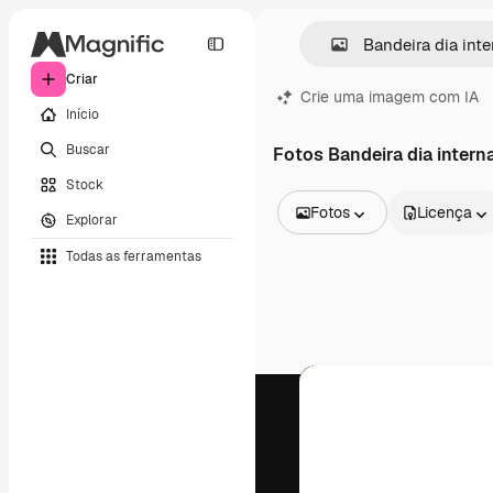
Criar
Crie uma imagem com IA
Início
Buscar
Fotos Bandeira dia intern
Stock
Fotos
Licença
Explorar
Todas as imagens
Todas as ferramentas
Vetores
Ilustrações
Fotos
PSD
Modelos
Mockups
Vídeos
Clipes de vídeo
Animações
Modelos de vídeos
Ícones
Modelos 3D
Fontes