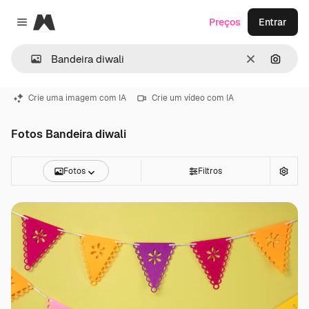
Magnific
Preços
Entrar
Close menu
Limpar
Pesqui
Crie uma imagem com IA
Crie um vídeo com IA
Fotos Bandeira diwali
Fotos
Filtros