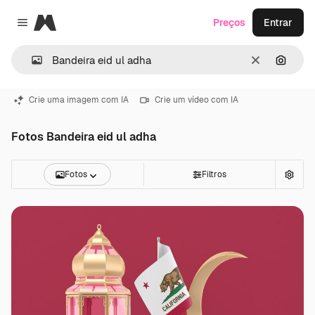
Magnific
Preços
Entrar
Close menu
Limpar
Pesqui
Crie uma imagem com IA
Crie um vídeo com IA
Fotos Bandeira eid ul adha
Fotos
Filtros