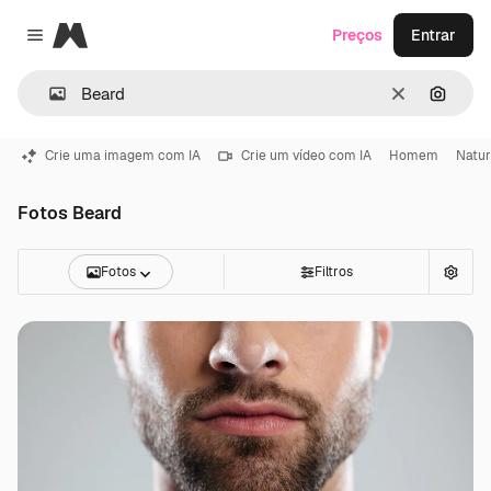
Magnific
Preços
Entrar
Close menu
Limpar
Pesqui
Crie uma imagem com IA
Crie um vídeo com IA
Homem
Natu
Fotos Beard
Fotos
Filtros