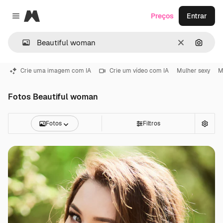
Magnific
Preços
Entrar
Close menu
Limpar
Pesqui
Crie uma imagem com IA
Crie um vídeo com IA
Mulher sexy
M
Fotos Beautiful woman
Fotos
Filtros