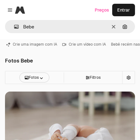
Magnific
Preços
Entrar
Close menu
Limpar
Pesqui
Crie uma imagem com IA
Crie um vídeo com IA
Bebê recém nas
Fotos Bebe
Fotos
Filtros