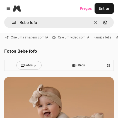
Magnific
Preços
Entrar
Close menu
Limpar
Pesqui
Crie uma imagem com IA
Crie um vídeo com IA
Familia feliz
M
Fotos Bebe fofo
Fotos
Filtros