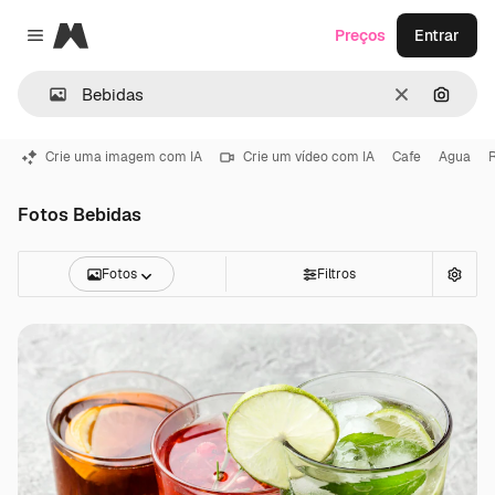
Magnific
Preços
Entrar
Close menu
Limpar
Pesqui
Crie uma imagem com IA
Crie um vídeo com IA
Cafe
Agua
Fotos Bebidas
Fotos
Filtros