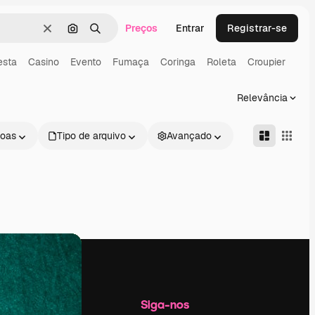
Preços
Entrar
Registrar-se
Limpar
Pesquisar por imagem
Buscar
esta
Casino
Evento
Fumaça
Coringa
Roleta
Croupier
Relevância
oas
Tipo de arquivo
Avançado
Empresa
Siga-nos