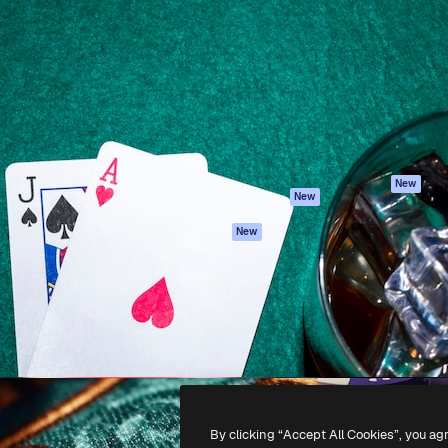
iativa para você direcionar
Spaces
Academy
alho. Mais de 1 milhão de
Assistente de IA
Documentação
e criativos, empresas,
Gerador de
Atendimento
dios.
imagens
Termos e
Gerador de vídeos
condições
Texto para voz
Política de
privacidade
Conteúdo de stock
Originais
MCP para
New
New
Claude/ChatGPT
Política de cooki
Agentes
Central de
New
confiabilidade
API
Afiliados
App móvel
Empresas
Todas as
ferramentas
-
2026
Freepik Company S.L.U.
Todos os direitos reservados
.
By clicking “Accept All Cookies”, you ag