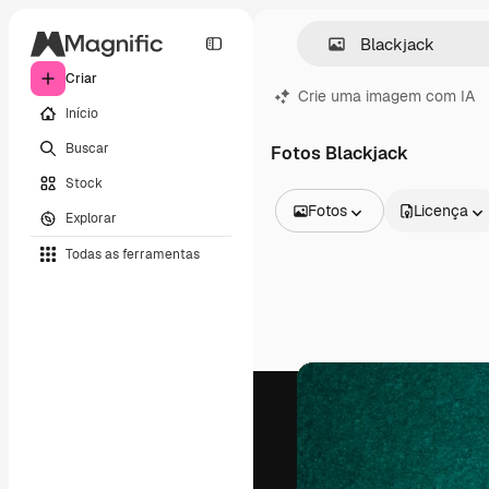
Criar
Crie uma imagem com IA
Início
Buscar
Fotos Blackjack
Stock
Fotos
Licença
Explorar
Todas as imagens
Todas as ferramentas
Vetores
Ilustrações
Fotos
PSD
Modelos
Mockups
Vídeos
Clipes de vídeo
Animações
Modelos de vídeos
Ícones
Modelos 3D
Fontes