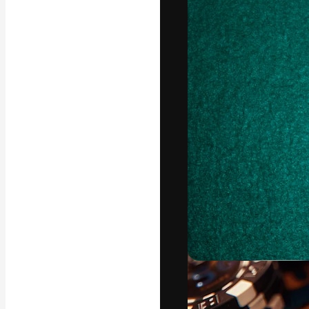
A plataforma cr
seu melhor trab
assinantes entr
agências e estú
Português
Copyright © 2010