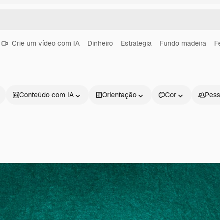
Crie um vídeo com IA
Dinheiro
Estrategia
Fundo madeira
F
Conteúdo com IA
Orientação
Cor
Pess
Produtos
Começar