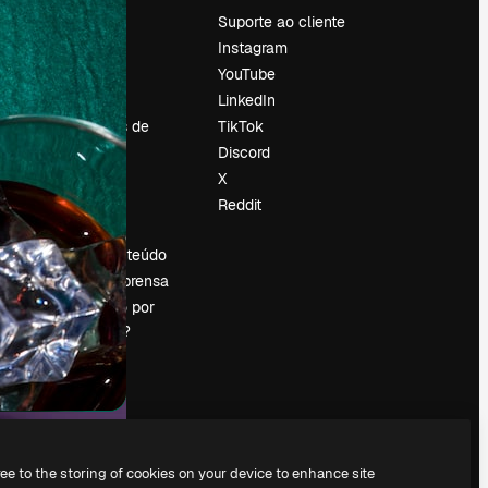
Preços
Suporte ao cliente
Sobre nós
Instagram
Reviews
YouTube
Emprego
LinkedIn
Tendências de
TikTok
pesquisa
Discord
Blog
X
Eventos
Reddit
es
Slidesgo
Vender conteúdo
Sala de imprensa
Procurando por
magnific.ai?
ree to the storing of cookies on your device to enhance site