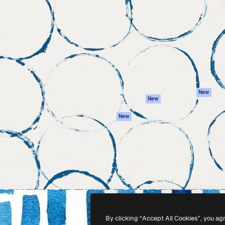
iativa para você direcionar
Spaces
Academy
alho. Mais de 1 milhão de
Assistente de IA
Documentação
e criativos, empresas,
Gerador de
Atendimento
dios.
imagens
Termos e
Gerador de vídeos
condições
Texto para voz
Política de
privacidade
Conteúdo de stock
Originais
MCP para
New
New
Claude/ChatGPT
Política de cooki
Agentes
Central de
New
confiabilidade
API
Afiliados
App móvel
Empresas
Todas as
ferramentas
-
2026
Freepik Company S.L.U.
Todos os direitos reservados
.
By clicking “Accept All Cookies”, you ag