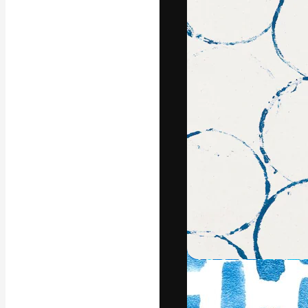
A plataforma cr
seu melhor trab
assinantes entr
agências e estú
Português
Copyright © 2010