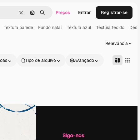
Preços
Entrar
Registrar-se
Limpar
Pesquisar por imagem
Buscar
Textura parede
Fundo natal
Textura azul
Textura tecido
Desig
Relevância
oas
Tipo de arquivo
Avançado
Empresa
Siga-nos