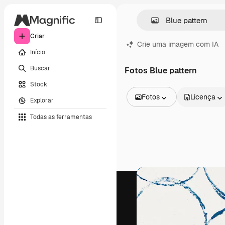
Criar
Crie uma imagem com IA
Início
Buscar
Fotos Blue pattern
Stock
Fotos
Licença
Explorar
Todas as imagens
Todas as ferramentas
Vetores
Ilustrações
Fotos
PSD
Modelos
Mockups
Vídeos
Clipes de vídeo
Animações
Modelos de vídeos
Ícones
Modelos 3D
Fontes