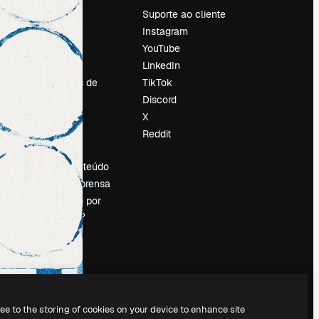
Preços
Suporte ao cliente
Sobre nós
Instagram
Reviews
YouTube
Emprego
LinkedIn
Tendências de
TikTok
pesquisa
Discord
Blog
X
Eventos
Reddit
es
Slidesgo
Vender conteúdo
Sala de imprensa
Procurando por
magnific.ai?
ree to the storing of cookies on your device to enhance site