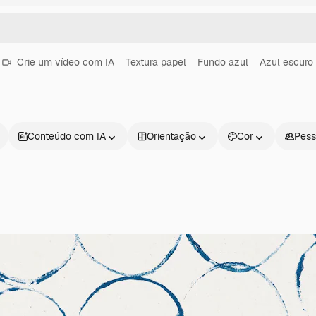
Crie um vídeo com IA
Textura papel
Fundo azul
Azul escuro
Conteúdo com IA
Orientação
Cor
Pess
Produtos
Começar