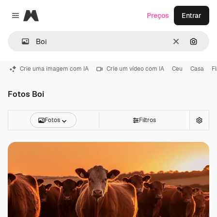
Magnific
Preços
Entrar
Close menu
Limpar
Pesqui
Crie uma imagem com IA
Crie um vídeo com IA
Ceu
Casa
F
Fotos Boi
Fotos
Filtros