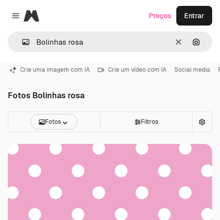
Magnific
Preços
Entrar
Close menu
Limpar
Pesqui
Crie uma imagem com IA
Crie um vídeo com IA
Social media
Fotos Bolinhas rosa
Fotos
Filtros