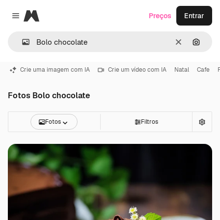
Magnific
Preços
Entrar
Close menu
Limpar
Pesqui
Crie uma imagem com IA
Crie um vídeo com IA
Natal
Cafe
Fotos Bolo chocolate
Fotos
Filtros