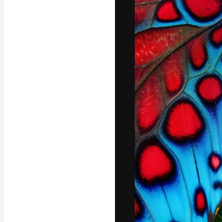
A plataforma cr
seu melhor trab
assinantes entr
agências e estú
Português
Copyright © 2010