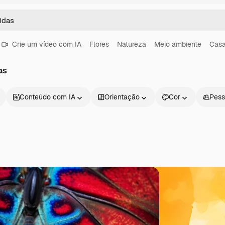
Crie um vídeo com IA
Flores
Natureza
Meio ambiente
Cas
as
Conteúdo com IA
Orientação
Cor
Pess
Produtos
Começar