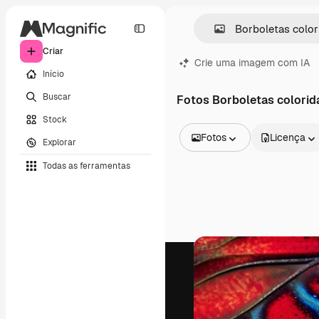
Criar
Crie uma imagem com IA
Início
Buscar
Fotos Borboletas colorid
Stock
Fotos
Licença
Explorar
Todas as imagens
Todas as ferramentas
Vetores
Ilustrações
Fotos
PSD
Modelos
Mockups
Vídeos
Clipes de vídeo
Animações
Modelos de vídeos
Ícones
Modelos 3D
Fontes