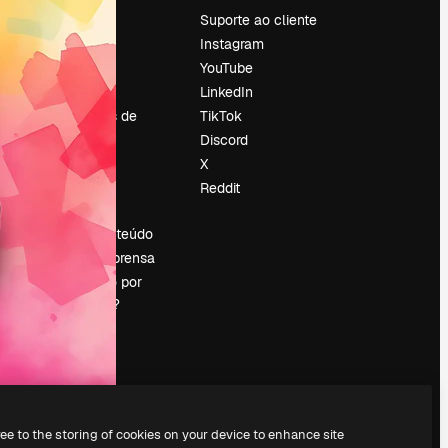
Preços
Suporte ao cliente
Sobre nós
Instagram
Reviews
YouTube
Emprego
LinkedIn
Tendências de
TikTok
pesquisa
Discord
Blog
X
Eventos
Reddit
es
Slidesgo
Vender conteúdo
Sala de imprensa
Procurando por
magnific.ai?
ree to the storing of cookies on your device to enhance site