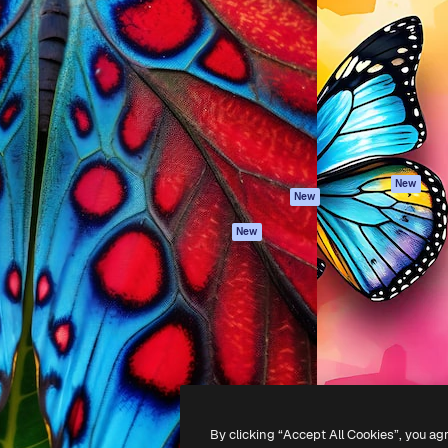
iativa para você direcionar
Spaces
Academy
alho. Mais de 1 milhão de
Assistente de IA
Documentação
e criativos, empresas,
Gerador de
Atendimento
dios.
imagens
Termos e
Gerador de vídeos
condições
Texto para voz
Política de
privacidade
Conteúdo de stock
Originais
MCP para
New
New
Claude/ChatGPT
Política de cooki
Agentes
Central de
New
confiabilidade
API
Afiliados
App móvel
Empresas
Todas as
ferramentas
-
2026
Freepik Company S.L.U.
Todos os direitos reservados
.
By clicking “Accept All Cookies”, you ag