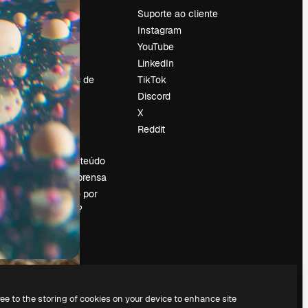
Preços
Suporte ao cliente
Sobre nós
Instagram
Reviews
YouTube
Emprego
LinkedIn
Tendências de
TikTok
pesquisa
Discord
Blog
X
Eventos
Reddit
es
Slidesgo
Vender conteúdo
Sala de imprensa
Procurando por
magnific.ai?
ree to the storing of cookies on your device to enhance site