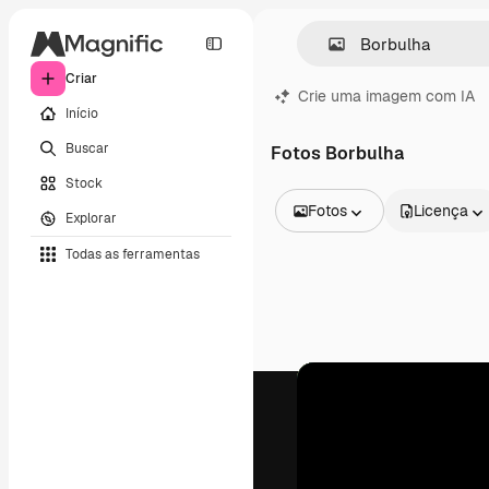
Criar
Crie uma imagem com IA
Início
Buscar
Fotos Borbulha
Stock
Fotos
Licença
Explorar
Todas as imagens
Todas as ferramentas
Vetores
Ilustrações
Fotos
PSD
Modelos
Mockups
Vídeos
Clipes de vídeo
Animações
Modelos de vídeos
Ícones
Modelos 3D
Fontes