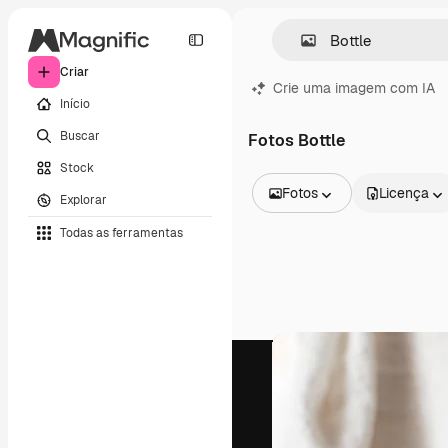
Criar
Crie uma imagem com IA
Início
Buscar
Fotos Bottle
Stock
Fotos
Licença
Explorar
Todas as imagens
Todas as ferramentas
Vetores
Ilustrações
Fotos
PSD
Modelos
Mockups
Vídeos
Clipes de vídeo
Animações
Modelos de vídeos
Ícones
Modelos 3D
Fontes