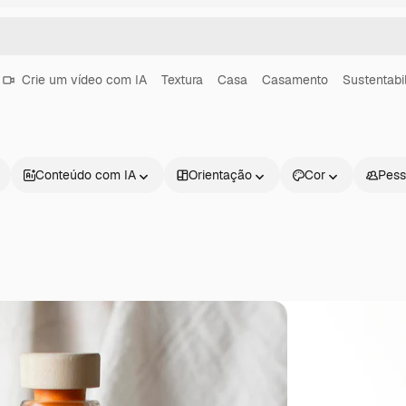
Crie um vídeo com IA
Textura
Casa
Casamento
Sustentabi
Conteúdo com IA
Orientação
Cor
Pess
Produtos
Começar