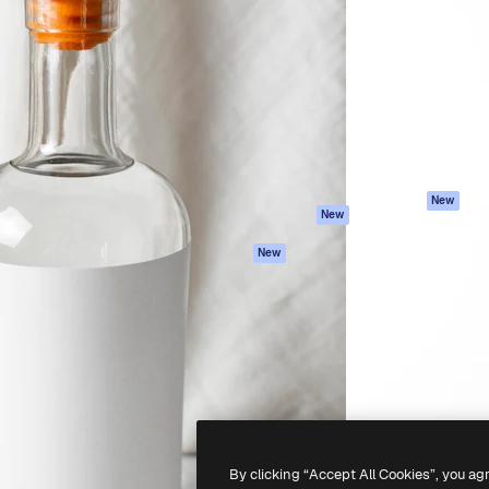
iativa para você direcionar
Spaces
Academy
alho. Mais de 1 milhão de
Assistente de IA
Documentação
e criativos, empresas,
Gerador de
Atendimento
dios.
imagens
Termos e
Gerador de vídeos
condições
Texto para voz
Política de
privacidade
Conteúdo de stock
Originais
MCP para
New
New
Claude/ChatGPT
Política de cooki
Agentes
Central de
New
confiabilidade
API
Afiliados
App móvel
Empresas
Todas as
ferramentas
-
2026
Freepik Company S.L.U.
Todos os direitos reservados
.
By clicking “Accept All Cookies”, you ag