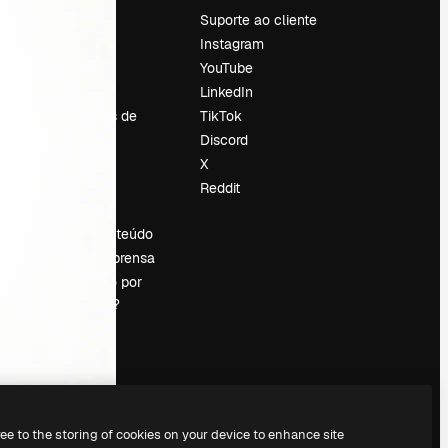
Preços
Suporte ao cliente
Sobre nós
Instagram
Reviews
YouTube
Emprego
LinkedIn
Tendências de
TikTok
pesquisa
Discord
Blog
X
Eventos
Reddit
es
Slidesgo
Vender conteúdo
Sala de imprensa
Procurando por
magnific.ai?
ree to the storing of cookies on your device to enhance site