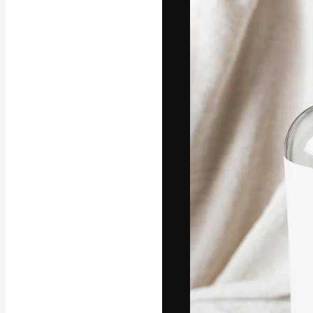
A plataforma cr
seu melhor trab
assinantes entr
agências e estú
Português
Copyright © 2010