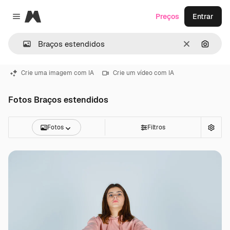
Magnific
Preços
Entrar
Close menu
Limpar
Pesqui
Crie uma imagem com IA
Crie um vídeo com IA
Fotos Braços estendidos
Fotos
Filtros