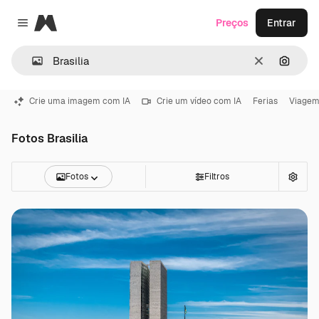
Magnific
Preços
Entrar
Close menu
Limpar
Pesqui
Crie uma imagem com IA
Crie um vídeo com IA
Ferias
Viage
Fotos Brasilia
Fotos
Filtros