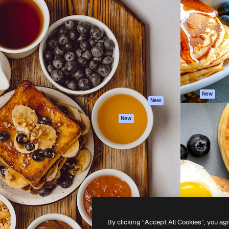
iativa para você direcionar
Spaces
Academy
alho. Mais de 1 milhão de
Assistente de IA
Documentação
e criativos, empresas,
Gerador de
Atendimento
dios.
imagens
Termos e
Gerador de vídeos
condições
Texto para voz
Política de
privacidade
Conteúdo de stock
Originais
MCP para
New
New
Claude/ChatGPT
Política de cooki
Agentes
Central de
New
confiabilidade
API
Afiliados
App móvel
Empresas
Todas as
ferramentas
-
2026
Freepik Company S.L.U.
Todos os direitos reservados
.
By clicking “Accept All Cookies”, you ag