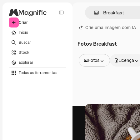
Criar
Crie uma imagem com IA
Início
Buscar
Fotos Breakfast
Stock
Fotos
Licença
Explorar
Todas as imagens
Todas as ferramentas
Vetores
Ilustrações
Fotos
PSD
Modelos
Mockups
Vídeos
Clipes de vídeo
Animações
Modelos de vídeos
Ícones
Modelos 3D
Fontes