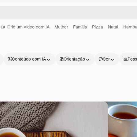
Crie um vídeo com IA
Mulher
Familia
Pizza
Natal
Hambu
Conteúdo com IA
Orientação
Cor
Pess
Produtos
Começar