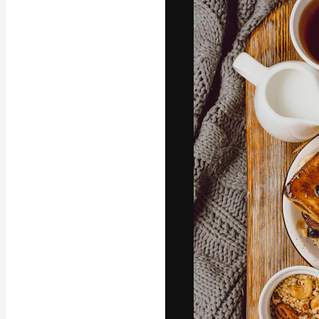
A plataforma cr
seu melhor trab
assinantes entr
agências e estú
Português
Copyright © 2010