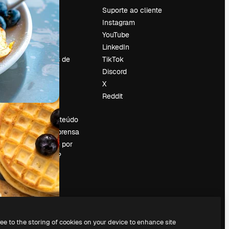
Preços
Suporte ao cliente
Sobre nós
Instagram
Reviews
YouTube
Emprego
LinkedIn
Tendências de
TikTok
pesquisa
Discord
Blog
X
Eventos
Reddit
es
Slidesgo
Vender conteúdo
Sala de imprensa
Procurando por
magnific.ai?
ree to the storing of cookies on your device to enhance site