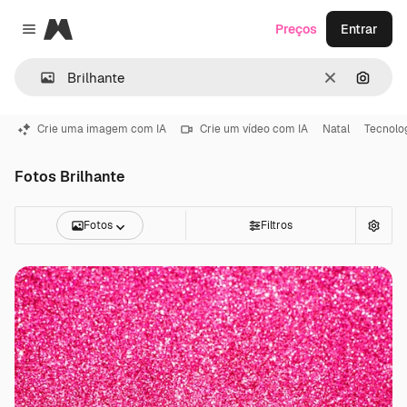
Magnific
Preços
Entrar
Close menu
Limpar
Pesqui
Crie uma imagem com IA
Crie um vídeo com IA
Natal
Tecnolo
Fotos Brilhante
Fotos
Filtros