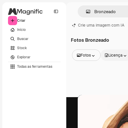
Criar
Crie uma imagem com IA
Início
Buscar
Fotos Bronzeado
Stock
Fotos
Licença
Explorar
Todas as imagens
Todas as ferramentas
Vetores
Ilustrações
Fotos
PSD
Modelos
Mockups
Vídeos
Clipes de vídeo
Animações
Modelos de vídeos
Ícones
Modelos 3D
Fontes