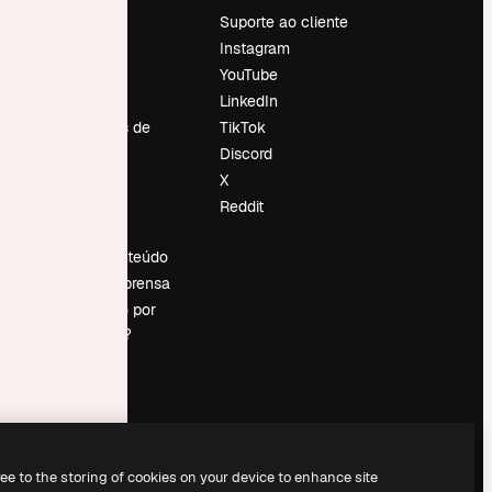
Preços
Suporte ao cliente
Sobre nós
Instagram
Reviews
YouTube
Emprego
LinkedIn
Tendências de
TikTok
pesquisa
Discord
Blog
X
Eventos
Reddit
es
Slidesgo
Vender conteúdo
Sala de imprensa
Procurando por
magnific.ai?
ree to the storing of cookies on your device to enhance site