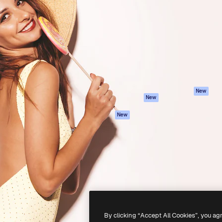
iativa para você direcionar
Spaces
Academy
alho. Mais de 1 milhão de
Assistente de IA
Documentação
e criativos, empresas,
Gerador de
Atendimento
dios.
imagens
Termos e
Gerador de vídeos
condições
Texto para voz
Política de
privacidade
Conteúdo de stock
Originais
MCP para
New
New
Claude/ChatGPT
Política de cooki
Agentes
Central de
New
confiabilidade
API
Afiliados
App móvel
Empresas
Todas as
ferramentas
-
2026
Freepik Company S.L.U.
Todos os direitos reservados
.
By clicking “Accept All Cookies”, you ag