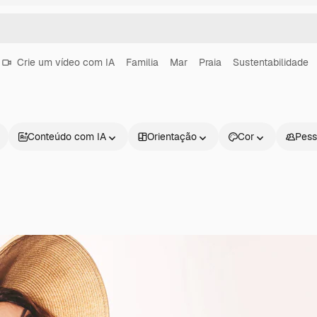
Crie um vídeo com IA
Familia
Mar
Praia
Sustentabilidade
Conteúdo com IA
Orientação
Cor
Pess
Produtos
Começar