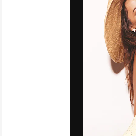
A plataforma cr
seu melhor trab
assinantes entr
agências e estú
Português
Copyright © 2010